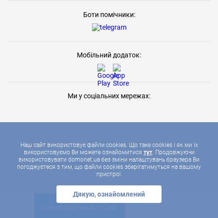
Боти помічники:
Мобільний додаток:
Ми у соціальних мережах:
Наш сайт використовує файли cookies. Що таке cookies і як ми їх
використовуємо Ви можете ознайомитися
тут
. Продовжуючи
використовувати domonet.ua без зміни налаштувань браузера Ви
2026 © ДОМОНЕТ, УСІ ПРАВА ЗАХИЩЕНІ
погоджуєтеся з тим, що файли cookies зберігатимуться на вашому
пристрої.
Дякую, ознайомлений