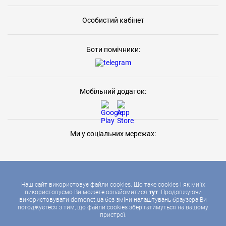
Особистий кабінет
Боти помічники:
Мобільний додаток:
Ми у соціальних мережах:
Наш сайт використовує файли cookies. Що таке cookies і як ми їх
використовуємо Ви можете ознайомитися
тут
. Продовжуючи
використовувати domonet.ua без зміни налаштувань браузера Ви
2026 © ДОМОНЕТ, УСІ ПРАВА ЗАХИЩЕНІ
погоджуєтеся з тим, що файли cookies зберігатимуться на вашому
пристрої.