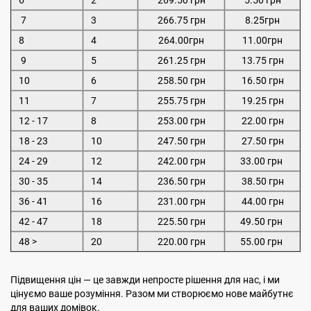
6
2
269.50 грн
5.50 грн
7
3
266.75 грн
8.25грн
8
4
264.00грн
11.00грн
9
5
261.25 грн
13.75 грн
10
6
258.50 грн
16.50 грн
11
7
255.75 грн
19.25 грн
12 - 17
8
253.00 грн
22.00 грн
18 - 23
10
247.50 грн
27.50 грн
24 - 29
12
242.00 грн
33.00 грн
30 - 35
14
236.50 грн
38.50 грн
36 - 41
16
231.00 грн
44.00 грн
42 - 47
18
225.50 грн
49.50 грн
48 >
20
220.00 грн
55.00 грн
Підвищення цін — це завжди непросте рішення для нас, і ми
цінуємо ваше розуміння. Разом ми створюємо нове майбутнє
для ваших домівок.