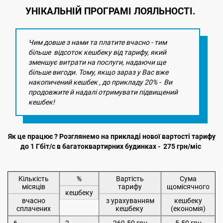
УНІКАЛЬНІЙ ПРОГРАМІ ЛОЯЛЬНОСТІ.
Чим довше з нами та платите вчасно - тим
більше відсоток кешбеку від тарифу, який
зменшує витрати на послуги, надаючи ще
більше вигоди. Тому, якщо зараз у Вас вже
накопичений кешбек , до прикладу 20% - Ви
продовжите й надалі отримувати підвищений
кешбек!
Як це працює ? Розглянемо на прикладі нової вартості тарифу
до 1 Гбіт/с в багатоквартирних будинках - 275 грн/міс
Кількість
%
Вартість
Сума
місяців
тарифу
щомісячного
кешбеку
вчасно
з урахуванням
кешбеку
сплачених
кешбеку
(економія)