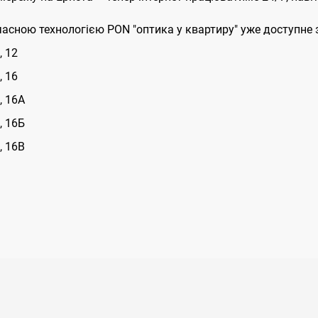
асною технологією PON "оптика у квартиру" уже доступне 
, 12
, 16
, 16А
, 16Б
, 16В