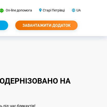
On-line допомога
Старі Петрівці
UA
ЗАВАНТАЖИТИ ДОДАТОК
МОДЕРНІЗОВАНО НА
 під час блекаутів!