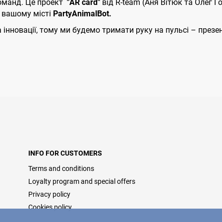
команд. Це проект
"AR card"
від R-team (Аня Вітюк
та Олег Го
у вашому місті
PаrtyAnimalBot.
інновації, тому ми будемо тримати руку на пульсі – презе
INFO FOR CUSTOMERS
Terms and conditions
Loyalty program and special offers
Privacy policy
Cookies policy