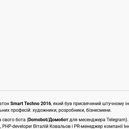
катон
Smart Techno 2016
, який був присвячений штучному ін
ьних професій: художники, розробники, бізнесмени.
 свого бота (
Domobot/Домобот
для месенджера Telegram). 
 PHP-developer Віталій Ковальов і PR-менеджер компанії І