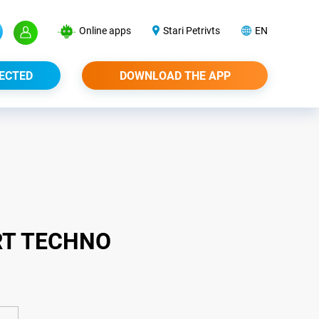
Online apps
Stari Petrivts
EN
ECTED
DOWNLOAD THE APP
T TECHNO