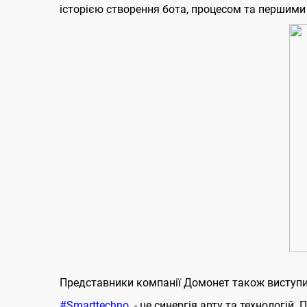
історією створення бота, процесом та першими
Представники компанії Домонет також виступ
#Smarttechno
- це синергія арту та технологій.