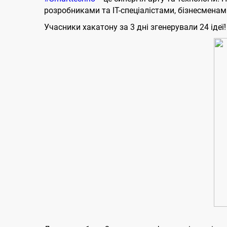
розробниками та IT-спеціалістами, бізнесмена
Учасники хакатону за 3 дні згенерували 24 ідеї!