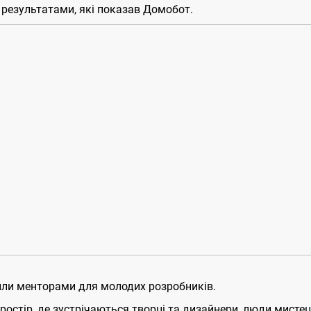
 результатами, які показав Домобот.
или менторами для молодих розробників.
 Простір, де зустрічаються творці та дизайнери, люди мисте