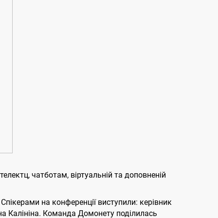
телектц, чатботам, віртуальній та доповненій
Спікерами на конференції виступили: керівник
нна Калініна. Команда Домонету поділилась