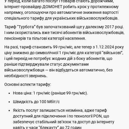
У період, коли багато послуг і товарів стають дорожчими,
інтернет-провайдер ДОМОНЕТ робить крок у протилежному
напрямку, оголошуючи про автоматичне зниження вартості
спеціального тарифу для українських військовослужбовців.
Тариф “Турбота” був започаткований ще у далекому 2017 році.
І ним скористались вже тисячі абонентів військовослужбовців,
пенсіонерів та пільгові категорії населення.
На разі, тариф становить 99 грн/міс, але тепер з 1.12.2024 року
ціну знижено до символічної 1 грн/міс для категорії “військові”,
і цей перехід не потребує жодних дій з боку абонентів, що
раніше підтверджували статус документами
військовослужбовця — він відбудеться автоматично, без
необхідності звернень.
Основні аспекти тарифу:
Нова ціна: 1 грн/міс (раніше 99 грн/міс).
Швидкість до 100 Мбіт/с
Якість послуг залишається незмінна, адже тариф
доступний для підключення і по технології PON, що
забезпечує стабільний зв’язок та доступ до інтернету
навіть у часи “блекауту” до 72 годин