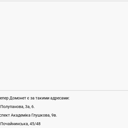
тепер Домонет є за такими адресами:
.Полупанова, 3а, 6.
спект Академіка Глушкова, 9в.
.Почайнинська, 45/48