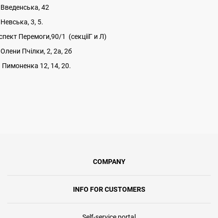
.Введенська, 42
Невська, 3, 5.
спект Перемоги,90/1 (секціїГ и Л)
Олени Пчілки, 2, 2а, 2б
. Пимоненка 12, 14, 20.
COMPANY
INFO FOR CUSTOMERS
Self-service portal