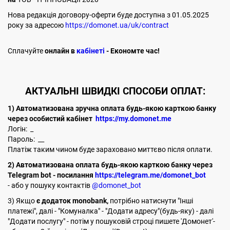
Нова редакція договору-оферти буде доступна з 01.05.2025
року за адресою
https://domonet.ua/uk/contract
Cплачуйте
онлайн в
кабінеті
- Економте час!
АКТУАЛЬНІ ШВИДКІ СПОСОБИ ОПЛАТ:
1) Автоматизована зручна оплата будь-якою карткою банку
через особистий кабінет
https://my.domonet.me
Логін: _
Пароль: __
Платіж таким чином буде зараховано миттєво після оплати.
2) Автоматизована оплата будь-якою карткою банку через
Telegram bot - посилання
https://telegram.me/domonet_bot
- або у пошуку контактів
@domonet_bot
3) Якщо
є додаток monobank,
потрібно натиснути "Інші
платежі", далі - "Комуналка" - "Додати адресу"(будь-яку) - далі
"Додати послугу" - потім у пошуковій строці пишете 'Домонет'-