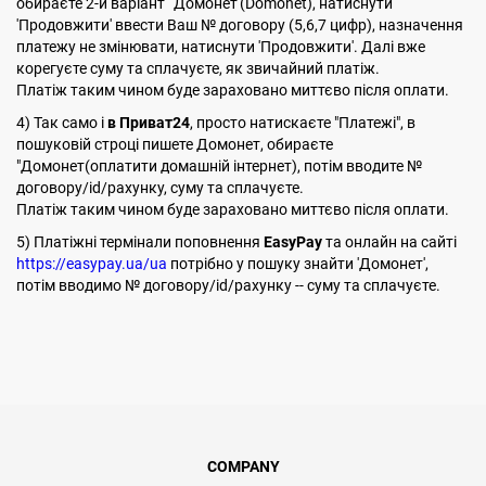
обираєте 2-й варіант 'Домонет'(Domonet), натиснути
'Продовжити' ввести Ваш № договору (5,6,7 цифр), назначення
платежу не змінювати, натиснути 'Продовжити'. Далі вже
корегуєте суму та сплачуєте, як звичайний платіж.
Платіж таким чином буде зараховано миттєво після оплати.
4) Так само і
в Приват24
, просто натискаєте "Платежі", в
пошуковій строці пишете Домонет, обираєте
"Домонет(оплатити домашній інтернет), потім вводите №
договору/id/рахунку, суму та сплачуєте.
Платіж таким чином буде зараховано миттєво після оплати.
5) Платіжні термінали поповнення
EasyPay
та онлайн на сайті
https://easypay.ua/ua
потрібно у пошуку знайти 'Домонет',
потім вводимо № договору/id/рахунку -- суму та сплачуєте.
COMPANY