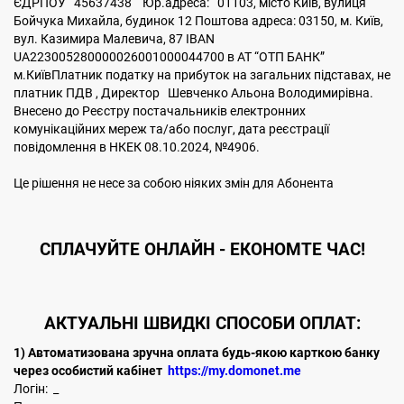
ЄДРПОУ 45637438 Юр.адреса: 01103, місто Київ, вулиця
Бойчука Михайла, будинок 12 Поштова адреса: 03150, м. Київ,
вул. Казимира Малевича, 87 IBAN
UA223005280000026001000044700 в АТ “ОТП БАНК”
м.КиївПлатник податку на прибуток на загальних підставах, не
платник ПДВ , Директор Шевченко Альона Володимирівна.
Внесено до Реєстру постачальників електронних
комунікаційних мереж та/або послуг, дата реєстрації
повідомлення в НКЕК 08.10.2024, №4906.
Це рішення не несе за собою ніяких змін для Абонента
CПЛАЧУЙТЕ
ОНЛАЙН - ЕКОНОМТЕ ЧАС!
АКТУАЛЬНІ ШВИДКІ СПОСОБИ ОПЛАТ:
1) Автоматизована зручна оплата будь-якою карткою банку
через особистий кабінет
https://my.domonet.me
Логін: _