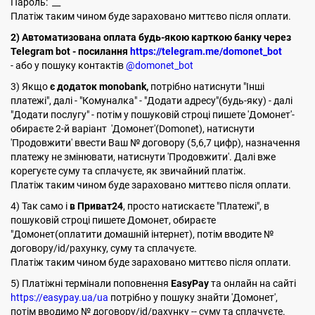
Пароль: __
Платіж таким чином буде зараховано миттєво після оплати.
2) Автоматизована оплата будь-якою карткою банку через
Telegram bot - посилання
https://telegram.me/domonet_bot
- або у пошуку контактів
@domonet_bot
3) Якщо
є додаток monobank,
потрібно натиснути "Інші
платежі", далі - "Комуналка" - "Додати адресу"(будь-яку) - далі
"Додати послугу" - потім у пошуковій строці пишете 'Домонет'-
обираєте 2-й варіант 'Домонет'(Domonet), натиснути
'Продовжити' ввести Ваш № договору (5,6,7 цифр), назначення
платежу не змінювати, натиснути 'Продовжити'. Далі вже
корегуєте суму та сплачуєте, як звичайний платіж.
Платіж таким чином буде зараховано миттєво після оплати.
4) Так само і
в Приват24
, просто натискаєте "Платежі", в
пошуковій строці пишете Домонет, обираєте
"Домонет(оплатити домашній інтернет), потім вводите №
договору/id/рахунку, суму та сплачуєте.
Платіж таким чином буде зараховано миттєво після оплати.
5) Платіжні термінали поповнення
EasyPay
та онлайн на сайті
https://easypay.ua/ua
потрібно у пошуку знайти 'Домонет',
потім вводимо № договору/id/рахунку -- суму та сплачуєте.