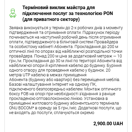
Терміновий виклик майстра для
підключення послуг за технологією PON
(для приватного сектору)
Заявка виконується у термін до 2-х робочих днів з моменту
підтвердження та отримання оплати. Підрахунок періоду
починається на наступний робочий день після отримання
оплати, підтвердженого в білінговій системі Провайдера
та особистому кабінеті Абонента. Прокладання до 200 м
оптичної лінії по опорах від найближчої розподільної точки
провайдера. Понад 200 м ціна за додатковий метраж — 10
грн./м. Прокладання до 30 м лінії по території Абонента від
найближчої опори й кріплення кабелю до будинку. Буріння
одного отвору для проведення кабелю у будинок. 20
метрів UTP кабелю в межах приміщення
Абонента (будинку або квартирі) без переміщення меблів.
Базові налаштування Інтернет на одному ПК,
підключеного безпосередньо кабелем. Монтаж оптичного
боксу FOB на опорі при необхідності з'єднання з раніше
прокладеною оптоволоконною лінією. Установка в
приміщенні житлового будинку абонентського термінала
ONU BDCOM* в оренду за 5 грн./міс. Додаткові послуги, що
не входять до послуги, сплачуються окремо
2,900.00 UAH