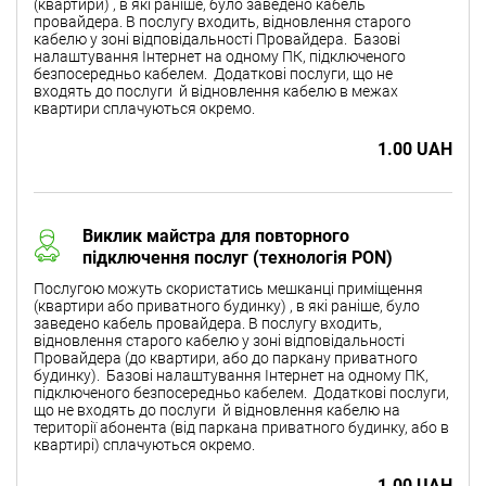
(квартири) , в які раніше, було заведено кабель
провайдера. В послугу входить, відновлення старого
кабелю у зоні відповідальності Провайдера. Базові
налаштування Інтернет на одному ПК, підключеного
безпосередньо кабелем. Додаткові послуги, що не
входять до послуги й відновлення кабелю в межах
квартири сплачуються окремо.
1.00 UAH
Виклик майстра для повторного
підключення послуг (технологія PON)
Послугою можуть скористатись мешканці приміщення
(квартири або приватного будинку) , в які раніше, було
заведено кабель провайдера. В послугу входить,
відновлення старого кабелю у зоні відповідальності
Провайдера (до квартири, або до паркану приватного
будинку). Базові налаштування Інтернет на одному ПК,
підключеного безпосередньо кабелем. Додаткові послуги,
що не входять до послуги й відновлення кабелю на
території абонента (від паркана приватного будинку, або в
квартирі) сплачуються окремо.
1.00 UAH