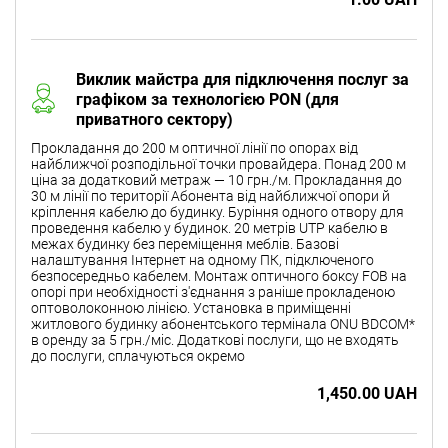
Виклик майстра для підключення послуг за
графіком за технологією PON (для
приватного сектору)
Прокладання до 200 м оптичної лінії по опорах від
найближчої розподільної точки провайдера. Понад 200 м
ціна за додатковий метраж — 10 грн./м. Прокладання до
30 м лінії по території Абонента від найближчої опори й
кріплення кабелю до будинку. Буріння одного отвору для
проведення кабелю у будинок. 20 метрів UTP кабелю в
межах будинку без переміщення меблів. Базові
налаштування Інтернет на одному ПК, підключеного
безпосередньо кабелем. Монтаж оптичного боксу FOB на
опорі при необхідності з'єднання з раніше прокладеною
оптоволоконною лінією. Установка в приміщенні
житлового будинку абонентського термінала ONU BDCOM*
в оренду за 5 грн./міс. Додаткові послуги, що не входять
до послуги, сплачуються окремо
1,450.00 UAH