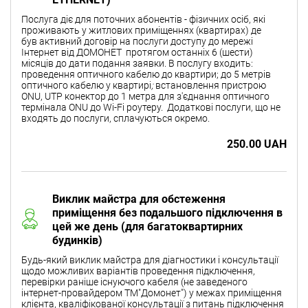
Послуга діє для поточних абонентів - фізичних осіб, які
проживають у житлових приміщеннях (квартирах) де
був активний договір на послуги доступу до мережі
Інтернет від ДОМОНЕТ протягом останніх 6 (шести)
місяців до дати подання заявки. В послугу входить:
проведення оптичного кабелю до квартири; до 5 метрів
оптичного кабелю у квартирі
;
встановлення пристрою
ONU, UTP конектор до 1 метра для з'єднання оптичного
термінала ONU до Wi-Fi роутеру.
Додаткові послуги, що не
входять до послуги, сплачуються окремо.
250.00 UAH
Виклик майстра для обстеження
приміщення без подальшого підключення в
цей же день (для багатоквартирних
будинків)
Будь-який виклик майстра для діагностики і консультації
щодо можливих варіантів проведення підключення,
перевірки раніше існуючого кабеля (не заведеного
інтернет-провайдером ТМ"Домонет") у межах приміщення
клієнта, кваліфікованої консультації з питань підключення