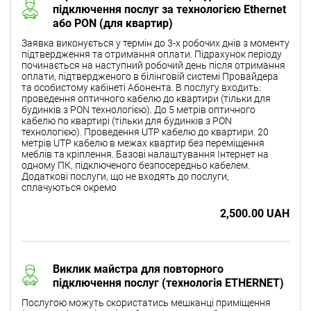
підключення послуг за технологією Ethernet
або PON (для квартир)
Заявка виконується у термін до 3-х робочих днів з моменту
підтвердження та отримання оплати. Підрахунок періоду
починається на наступний робочий день після отримання
оплати, підтвердженого в білінговій системі Провайдера
та особистому кабінеті Абонента. В послугу входить:
проведення оптичного кабелю до квартири (тільки для
будинків з PON технологією). До 5 метрів оптичного
кабелю по квартирі (тільки для будинків з PON
технологією). Проведення UTP кабелю до квартири. 20
метрів UTP кабелю в межах квартир без переміщення
меблів та кріплення. Базові налаштування Інтернет на
одному ПК, підключеного безпосередньо кабелем.
Додаткові послуги, що не входять до послуги,
сплачуються окремо
2,500.00 UAH
Виклик майстра для повторного
підключення послуг (технологія ETHERNET)
Послугою можуть скористатись мешканці приміщення