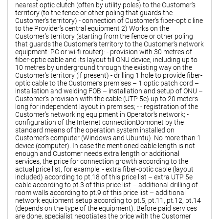
nearest optic clutch (often by utility poles) to the Customer's
territory (to the fence or other poling that guards the
Customer's territory) - connection of Customer's fiber-optic line
to the Provider's central equipment 2) Works on the
Customer's territory (starting from the fence or other poling
that guards the Customer's territory to the Customer's network
equipment: PC or wi-fi router): - provision with 30 metres of
fiber-optic cable and its layout till ONU device, including up to
10 metres by underground through the existing way on the
Customer's territory (if present) - drilling 1 hole to provide fiber-
optic cable to the Customer’s premises – 1 optic patch cord –
installation and welding FOB – installation and setup of ONU –
Customer’s provision with the cable (UTP 5e) up to 20 meters
long for independent layout in premises; - - registration of the
Customer's networking equipment in Operator's network; -
configuration of the Internet connectionDomonet by the
standard means of the operation system installed on
Customer's computer (Windows and Ubuntu). No more than 1
device (computer). In case the mentioned cable length is not
enough and Customer needs extra length or additional
services, the price for connection growth according to the
actual price list, for example: - extra fiber-optic cable (layout
included) according to pt.18 of this price list – extra UTP 5e
cable according to pt.3 of this price list – additional drilling of
room walls according to pt.9 of this price list – additional
network equipment setup according to pt.5, pt.11, pt.12, pt.14
(depends on the type of the equipment). Before paid services
are done, specialist negotiates the price with the Customer